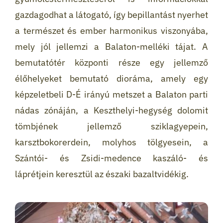
gazdagodhat a látogató, így bepillantást nyerhet
a természet és ember harmonikus viszonyába,
mely jól jellemzi a Balaton-melléki tájat. A
bemutatótér központi része egy jellemző
élőhelyeket bemutató dioráma, amely egy
képzeletbeli D-É irányú metszet a Balaton parti
nádas zónáján, a Keszthelyi-hegység dolomit
tömbjének jellemző sziklagyepein,
karsztbokorerdein, molyhos tölgyesein, a
Szántói- és Zsidi-medence kaszáló- és
láprétjein keresztül az északi bazaltvidékig.