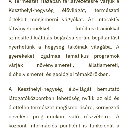
A Természet Házában tárlatvezetésre várjuk a
Keszthelyi-hegység élővilágát, természeti
értékeit megismerni vágyókat. Az interaktív
látványelemekkel, fotóillusztrációkkal
színesített kiállítás bejárása során, bepillantást
nyerhetünk a hegység lakóinak világába. A
gyerekeket izgalmas tematikus programok
várják növényismereti, állatismereti,
élőhelyismereti és geológiai témakörökben.
A Keszthelyi-hegység élővilágát bemutató
látogatóközpontban lehetőség nyílik az élő és
élettelen természet megismerésére, környezeti
nevelési programokon való részvételre. A
központ információs pontként is funkcionál a