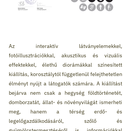
Az interaktív látványelemekkel,
fotóillusztrációkkal, akusztikus és vizuális
effektekkel, élethű diorámákkal színesített
kiállítás, korosztálytól függetlenül felejthetetlen
élményt nyújt a látogatók számára. A kiállítást
bejárva nem csak a hegység földtörténetét,
domborzatát, állat- és növényvilágát ismerheti
meg, hanem a térség erdő- és
legelőgazdálkodásáról, szőlő és
gyümölcstermesztéséről is információkkal