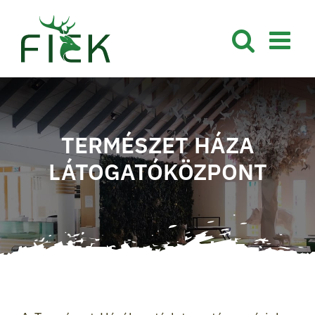
Kihagyás
TERMÉSZET HÁZA
LÁTOGATÓKÖZPONT