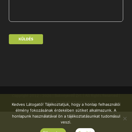
KÜLDÉS
Copyright 2012 -
2026 | Bakonyerdő Zrt. | All Rights Reserved |
Powered by
Printosh Advertising Kft.
Kedves Látogató! Tájékoztatjuk, hogy a honlap felhasználói
élmény fokozásának érdekében sütiket alkalmazunk. A
honlapunk használatával ön a tájékoztatásunkat tudomásul
veszi.