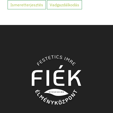
Ismeretterjesztés
Vadgazdálkodás