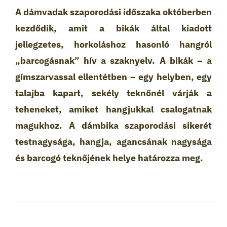
A dámvadak szaporodási időszaka októberben
kezdődik, amit a bikák által kiadott
jellegzetes, horkoláshoz hasonló hangról
„barcogásnak” hív a szaknyelv. A bikák – a
gímszarvassal ellentétben – egy helyben, egy
talajba kapart, sekély teknőnél várják a
teheneket, amiket hangjukkal csalogatnak
magukhoz. A dámbika szaporodási sikerét
testnagysága, hangja, agancsának nagysága
és barcogó teknőjének helye határozza meg.