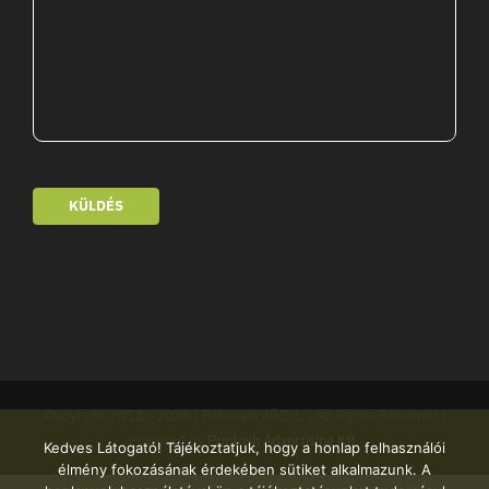
KÜLDÉS
Copyright 2012 -
2026 | Bakonyerdő Zrt. | All Rights Reserved |
Powered by
Printosh Advertising Kft.
Kedves Látogató! Tájékoztatjuk, hogy a honlap felhasználói
élmény fokozásának érdekében sütiket alkalmazunk. A