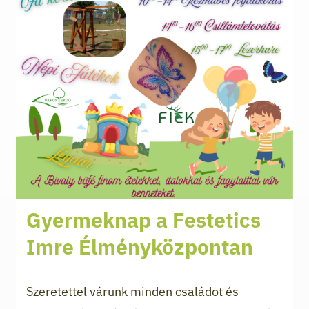
Gyermeknap a Festetics
Imre Élményközpontan
Szeretettel várunk minden családot és