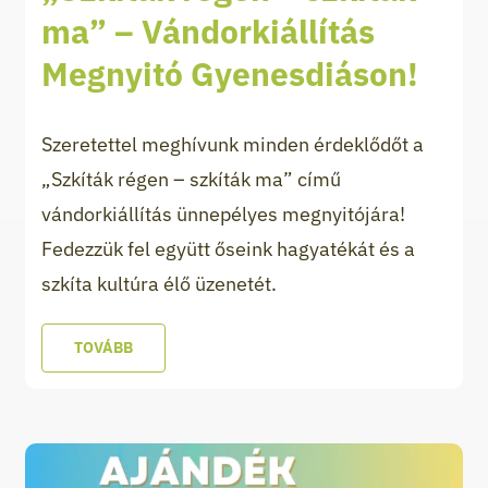
ma” – Vándorkiállítás
Megnyitó Gyenesdiáson!
Szeretettel meghívunk minden érdeklődőt a
„Szkíták régen – szkíták ma” című
vándorkiállítás ünnepélyes megnyitójára!
Fedezzük fel együtt őseink hagyatékát és a
szkíta kultúra élő üzenetét.
TOVÁBB