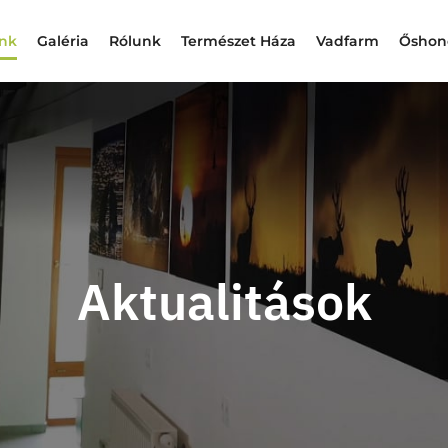
ink
Galéria
Rólunk
Természet Háza
Vadfarm
Őshono
Aktualitások