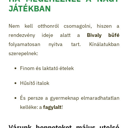
JÁTÉKBAN
Nem kell otthonról csomagolni, hiszen a
rendezvény ideje alatt a
Bivaly büfé
folyamatosan nyitva tart. Kínálatukban
szerepelnek:
Finom és laktató ételek
Hűsítő italok
És persze a gyermeknap elmaradhatatlan
kelléke: a
fagylalt
!
Várunk benneteket május utolsó