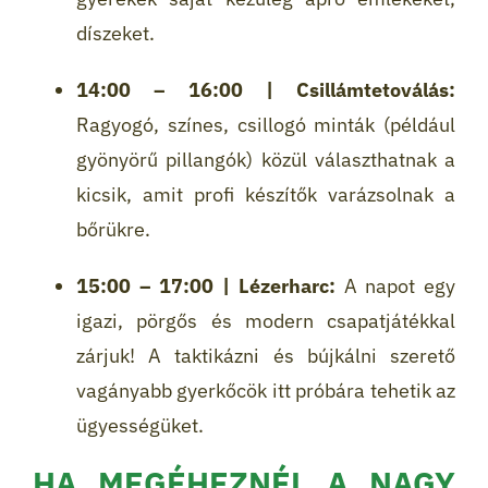
díszeket.
14:00 – 16:00 | Csillámtetoválás:
Ragyogó, színes, csillogó minták (például
gyönyörű pillangók) közül választhatnak a
kicsik, amit profi készítők varázsolnak a
bőrükre.
15:00 – 17:00 | Lézerharc:
A napot egy
igazi, pörgős és modern csapatjátékkal
zárjuk! A taktikázni és bújkálni szerető
vagányabb gyerkőcök itt próbára tehetik az
ügyességüket.
HA MEGÉHEZNÉL A NAGY