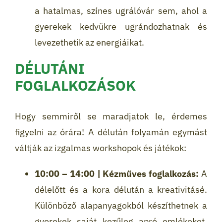
a hatalmas, színes ugrálóvár sem, ahol a
gyerekek kedvükre ugrándozhatnak és
levezethetik az energiáikat.
DÉLUTÁNI
FOGLALKOZÁSOK
Hogy semmiről se maradjatok le, érdemes
figyelni az órára! A délután folyamán egymást
váltják az izgalmas workshopok és játékok:
10:00 – 14:00 | Kézműves foglalkozás:
A
délelőtt és a kora délután a kreativitásé.
Különböző alapanyagokból készíthetnek a
gyerekek saját kezűleg apró emlékeket,