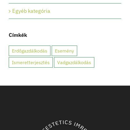
Egyéb kategória
Címkék
Erdőgazdálkodás
Esemény
Ismeretterjesztés
Vadgazdálkodás