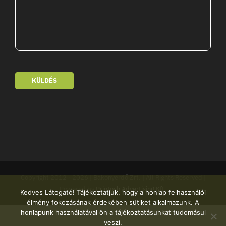
KÜLDÉS
Copyright 2012 -
2026 | Bakonyerdő Zrt. | All Rights Reserved |
Powered by
Printosh Advertising Kft.
Kedves Látogató! Tájékoztatjuk, hogy a honlap felhasználói
élmény fokozásának érdekében sütiket alkalmazunk. A
honlapunk használatával ön a tájékoztatásunkat tudomásul
veszi.