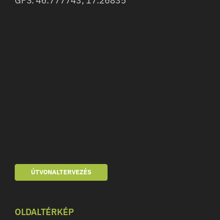
GPS: 46.777743; 17.26835
ÚTVONALTERVEZÉS
OLDALTÉRKÉP