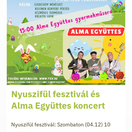
Nyuszifül fesztivál és
Alma Együttes koncert
Nyuszifül fesztivál: Szombaton (04.12) 10