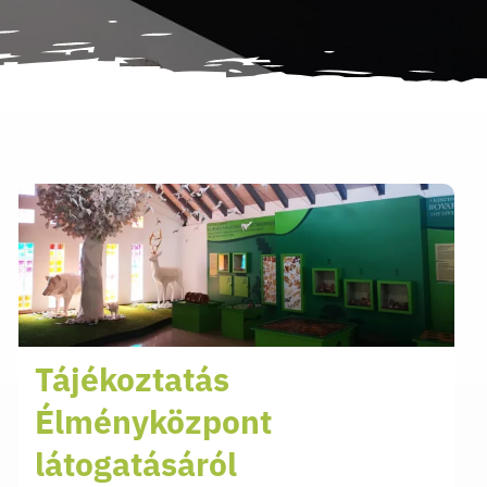
Tájékoztatás
Élményközpont
látogatásáról