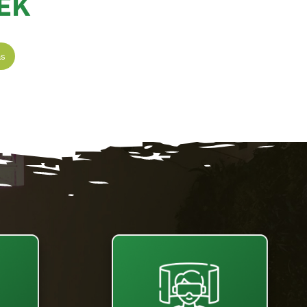
EK
ás