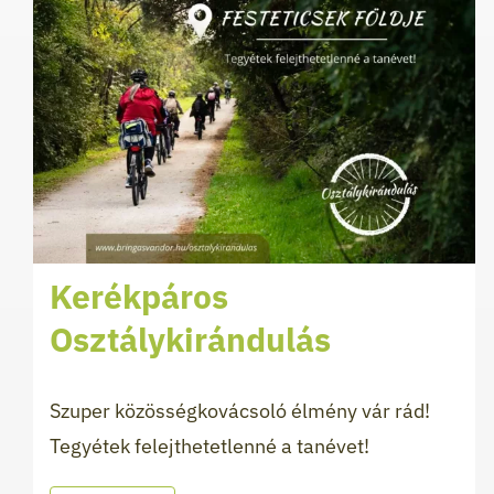
Kerékpáros
Osztálykirándulás
Szuper közösségkovácsoló élmény vár rád!
Tegyétek felejthetetlenné a tanévet!