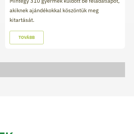
Mintegy 310 gyermek küldött be feladatlapot,
akiknek ajándékokkal köszöntük meg
kitartását.
TOVÁBB