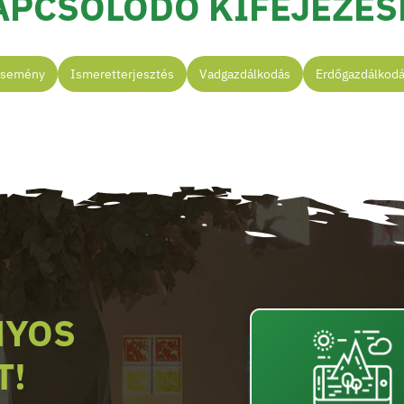
APCSOLÓDÓ KIFEJEZÉS
Esemény
Ismeretterjesztés
Vadgazdálkodás
Erdőgazdálkod
NYOS
T!