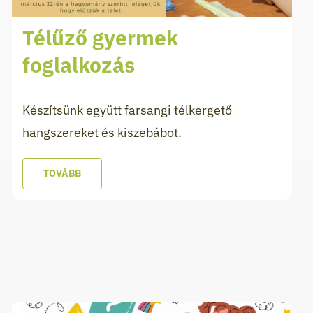
Télűző gyermek
foglalkozás
Készítsünk együtt farsangi télkergető
hangszereket és kiszebábot.
TOVÁBB