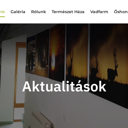
ink
Galéria
Rólunk
Természet Háza
Vadfarm
Őshono
Aktualitások