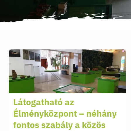
Látogatható az
Élményközpont – néhány
fontos szabály a közös