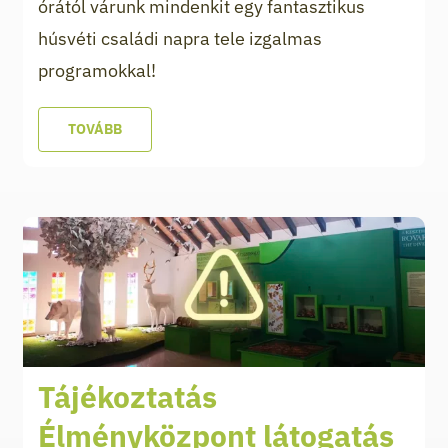
órától várunk mindenkit egy fantasztikus
húsvéti családi napra tele izgalmas
programokkal!
TOVÁBB
Tájékoztatás
Élményközpont látogatás