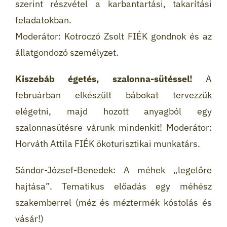
szerint részvétel a karbantartási, takarítási
feladatokban.
Moderátor: Kotroczó Zsolt FIÉK gondnok és az
állatgondozó személyzet.
Kiszebáb égetés, szalonna-sütéssel!
A
februárban elkészült bábokat tervezzük
elégetni, majd hozott anyagból egy
szalonnasütésre várunk mindenkit! Moderátor:
Horváth Attila FIÉK ökoturisztikai munkatárs.
Sándor-József-Benedek: A méhek „legelőre
hajtása”. Tematikus előadás egy méhész
szakemberrel (méz és méztermék kóstolás és
vásár!)