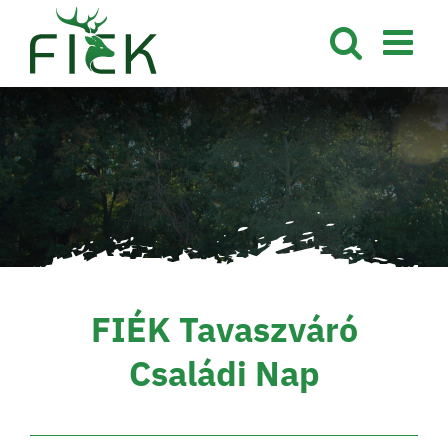
Kihagyás
FIÉK Tavaszváró
Családi Nap