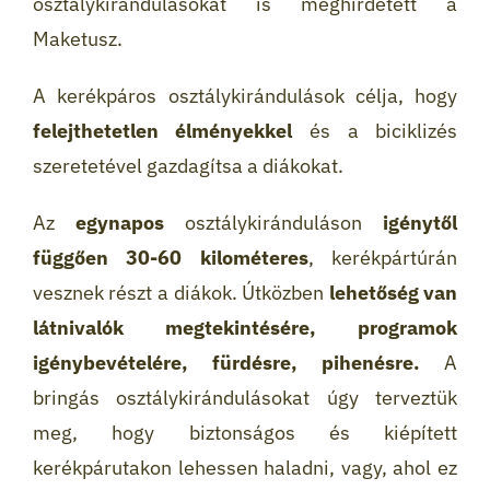
osztálykirándulásokat is meghirdetett a
Maketusz.
A kerékpáros osztálykirándulások célja, hogy
felejthetetlen élményekkel
és a biciklizés
szeretetével gazdagítsa a diákokat.
Az
egynapos
osztálykiránduláson
igénytől
függően 30-60 kilométeres
, kerékpártúrán
vesznek részt a diákok. Útközben
lehetőség van
látnivalók megtekintésére, programok
igénybevételére, fürdésre, pihenésre.
A
bringás osztálykirándulásokat úgy terveztük
meg, hogy biztonságos és kiépített
kerékpárutakon lehessen haladni, vagy, ahol ez