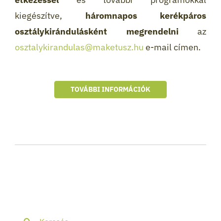
kiegészítve,
háromnapos kerékpáros
osztálykirándulásként megrendelni
az
osztalykirandulas@maketusz.hu
e-mail címen.
TOVÁBBI INFORMÁCIÓK
Keresés...