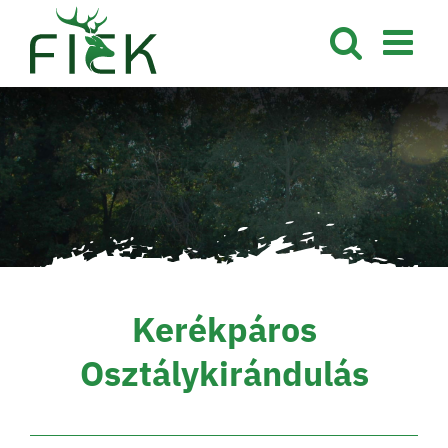
Kihagyás
Kerékpáros
Osztálykirándulás