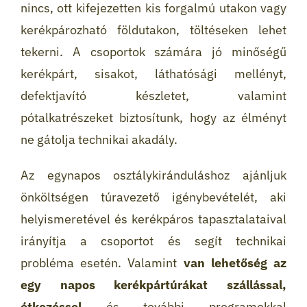
nincs, ott kifejezetten kis forgalmú utakon vagy
kerékpározható földutakon, töltéseken lehet
tekerni. A csoportok számára jó minőségű
kerékpárt, sisakot, láthatósági mellényt,
defektjavító készletet, valamint
pótalkatrészeket biztosítunk, hogy az élményt
ne gátolja technikai akadály.
Az egynapos osztálykiránduláshoz ajánljuk
önköltségen túravezető igénybevételét, aki
helyismeretével és kerékpáros tapasztalataival
irányítja a csoportot és segít technikai
probléma esetén. Valamint
van lehetőség az
egy napos kerékpártúrákat szállással,
étkezéssel
és további programokkal