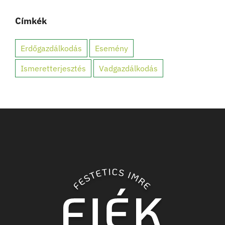
Címkék
Erdőgazdálkodás
Esemény
Ismeretterjesztés
Vadgazdálkodás