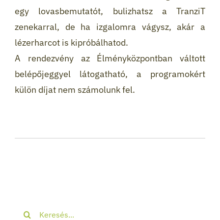
egy lovasbemutatót, bulizhatsz a TranziT
zenekarral, de ha izgalomra vágysz, akár a
lézerharcot is kipróbálhatod.
A rendezvény az Élményközpontban váltott
belépőjeggyel látogatható, a programokért
külön díjat nem számolunk fel.
Keresés...